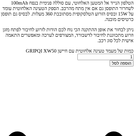
הטלפון הנייד אל המטען האלחוטי, עם סוללה פנימית בנפח 100mAh
לשחרור התופסן גם אם אין מתח מהרכב. הספק הטעינה האלחוטית עומד
על 15W ובסיס הזרוע הטלסקופית מסתובבת 360 מעלות. לבסיס גם תופסן
כרטיסים מובנה.
ניתן לבחור את אופן ההתקנה הכי נוח לכם הודות לזרוע לחיבור לפתח מזגן
וזרוע מתכווננת לחיבור לדשבורד, המצורפים לערכה ומאפשרים התאמה
אישית לכל סוג רכב.
כמות של מעמד טעינה אלחוטית עם חיישן GRIPQI XW50
הוספה לסל