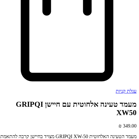
עגלת קניות
מעמד טעינה אלחוטית עם חיישן GRIPQI
XW50
₪
349.00
מעמד הטעינה האלחוטית GRIPQI XW-50 מצויד בחיישן קרבה להתאמת