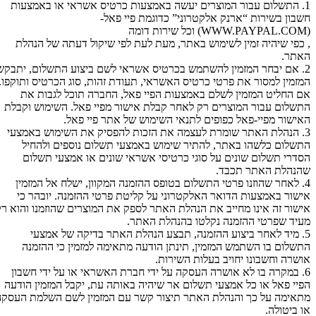
1. התשלום עבור המוצרים יעשה באמצעות כרטיס אשראי או באמצעות
חשבון בשירות “ארנק אלקטרוני” כדוגמת פיי פאל-
(WWW.PAYPAL.COM) וכל שירות דומה
, כפי שיהיה זמין לשימוש באתר, מעת לעת לפי שיקול דעתה של הנהלת
האתר.
2. אם יבחר המזמין להשתמש בכרטיס אשראי לשם ביצוע התשלום, יתבקש
המזמין למסור את פרטי כרטיס האשראי, תעודת זהות, סוג הכרטיס ותוקפו.
אם החליט המזמין לשלם באמצעות הפיי פאל, החברה תוכל לגבות את
התשלום עבור המוצרים רק לאחר קבלת אישור מפיי פאל. השימוש וקבלת
האישור מפיי-פאל כפופים לתנאי השימוש של אתר פיי פאל.
3. הנהלת האתר שומרת לעצמה את הזכות להפסיק את השימוש באמצעי
התשלום כלשהו באתר, להתיר שימוש באמצעי תשלום נוספים ולהחיל
הסדרי תשלום שונים על סוגי כרטיסי אשראי שונים או אמצעי תשלום
שהנהלת האתר תכבד.
4. לאחר שהוזנו פרטי התשלום בטופס ההזמנה המקוון, ישלח אל המזמין
אישור באמצעות הדואר האלקטרוני על קליטת פרטי ההזמנה. יובהר כי
אישור זה אינו מחייב את הנהלת האתר לספק את המוצרים שהוזמנו והוא רק
מעיד שפרטי ההזמנה נקלטו בהנהלת האתר.
5. מיד לאחר ביצוע ההזמנה, תבצע הנהלת האתר בדיקה של אמצעי
התשלום בו השתמש המזמין, תינתן הודעה מתאימה למזמין כי ההזמנה
אושרה וחשבונו יחויב בעלות השירות.
6. במקרה בו לא אושרה העסקה על ידי חברת האשראי או על ידי חשבון
הפיי פאל או כל אמצעי תשלום אר שיהיה באותה עת, יקבל המזמין הודעה
מתאימה על כך והנהלת האתר תיצור קשר עם המזמין לשם השלמת העסקה
או ביטולה.