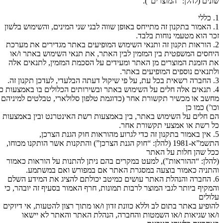
שונים (להלן: “המוצרים”).
1. כללי
1. האמור בתקנון זה מתייחס באופן שווה לבני שני המינים, והשימוש בלשון
זכר הוא מטעמי נוחות בלבד.
2. הוראות תקנון זה ותנאי השימוש המופיעים באתר מגדירים את מערכת
היחסים המשפטית בין המזמין לבין האתר, את תנאי השימוש באתר ו/או
את הזמנת המוצרים מן האתר ומעידים על הסכמת המזמין, לתנאים אלה
ולתנאים נוספים המופיעים באתר.
3. החברה רשאית בכל עת, על פי שיקול דעתה הבלעדי, לעדכן תקנון זה.
4. תנאים אלה חלים על השימוש באתר ובשירותים הכלולים בו באמצעות כל
מחשב או מכשיר תקשורת אחר (כדוגמת טלפון סלולארי, טבלטים למיניהם
וכו’) כמו כן
הם חלים על השימוש באתר, בין באמצעות רשת האינטרנט ובין באמצעות
כל רשת או אמצעי תקשורת אחר.
5. אין באמור בתקנון זה כדי לגרוע מהוראות חוק הגנת הצרכן,
התשמ”א-1981 (להלן: “חוק הגנת הצרכן”) והתקנות אשר הותקנו מכוחו,
ככל שהן חלות על האתר
(להלן: “ההוראות”), למעט במקרים בהם ניתן להתנות על הוראות כאמור
והתניה כאמור בוצעה במסגרת האתר אם במפורש ואם במשתמע.
6. החברה והנהלת האתר עושים כמיטב יכולתם להציג את המידע השלם
והמקיף ביותר לגבי המוצר לרבות תמונות, חרף האמור בסעיף זה יובהר, כי
עלולים
להופיע באתר בתום לב וללא כוונת זדון ו/או מתוך רצון להטעות, אי דיוקים
ו/או שגיאות ו/או השמטות והחברה, הנהלת האתר והאתר לא יישאו