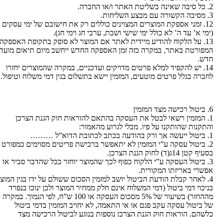
2. כל סיבה שאינה בשליטת האתר ו/או החברה.
3. מסיבה הקשורה עם מבצע השליחות.
12. זמני אספקת המוצרים המצוינים כוללים רק את חישובם של ימי עסקים
(ימי א’ עד ה’ לא כולל ימי שישי ושבת, ערבי חג וימי חג).
13. על הלקוח להודיע מיידית לאתר אם המוצר לא סופק בתקופת האספקה
המפורטת באתר, במקרה כזה זמן האספקה החדש ייחשב מיום תיאום מועד
חדש.
14. יש להקפיד למלא פרטים מדויקים ועדכניים, במקרה שהמוצרים יחזרו
לחברה בגלל פרטים מוטעים, המזמין יישא בתשלום בגין דמי משלוח וטיפול.
6. ביטול רכישה מצד המזמין
1. המזמין רשאי לבטל את העסקה בהתאם להוראות חוק הגנת הצרכן
והתקנות שהותקנו על פיו. מבלי לגרוע מהאמור:
1. ביטול ייעשה אך ורק בהודעה בכתב לכתובת הדוא”ל ………
2. ביטול עסקה ע”י המזמין לא יתאפשר ברכישת פריטים מסוימים כמפורט
בסעיף קטן 14ג(ד) לחוק הגנת הצרכן.
3. ביטול העסקה ע”י הלקוח כפוף לכך שהמוצר יוחזר ככל שהדבר סביר או
אפשרי באריזתו המקורית.
4. לאחר קבלת הודעת הביטול יושב למזמין הסכום ששולם על ידו בגין המוצר
בניכוי דמי ביטול (דמי המשלוח אינם חלק ממחיר המוצר ולכן ינוכו בנפרד
מההחזר) בשיעור של 5% מסכום העסקה או 100 ש”ח, לפי הנמוך. במקרה
של ביטול עסקה עקב פגם או אי התאמה, לא יחויב המזמין בדמי ביטול
כלשהם. הוראות חוק הגנת הצרכן נוספות בנוגע לביטול הרכישה מצד