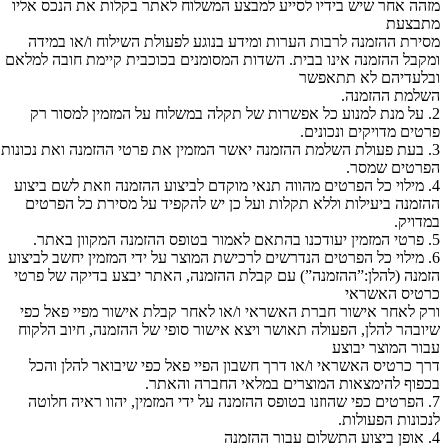
מזהה אחר שיש בידיו לסייע למבצע המשלוח לאתר בקלות את הנכס אליו
מתבצעת
מסירת ההזמנה לרבות הערות ומידע בנוגע לפעולת השילוח ו/או במידה
ומקבל ההזמנה אינו בבית. השדות המסומנים בכוכבית קיימת חובה למלאם
ובלעדיהם לא תתאפשר
השלמת ההזמנה.
2. על מנת למנוע כל אפשרות של תקלה במשלוח על המזמין למסור רק
פרטים מדויקים ונכונים.
3. בעת פעולת השלמת ההזמנה יאשר המזמין את פרטי ההזמנה ואת נכונות
הפרטים שמסר.
4. מילוי כל הפרטים מהווה תנאי מוקדם לביצוע ההזמנה וזאת לשם ביצוע
ההזמנה ביעילות וללא תקלות ועל כן יש להקפיד על מסירת כל הפרטים
במדויק.
5. פרטי המזמין יעודכנו בהתאם לאמור בטופס ההזמנה המקוון באתר.
6. מילוי כל הפרטים הנדרשים לרכישת המוצר על ידי המזמין יחשב לביצוע
הזמנה (להלן:”ההזמנה”) עם קבלת ההזמנה, האתר יבצע בדיקה של פרטי
כרטיס האשראי
ורק לאחר אישור חברת האשראי ו/או לאחר קבלת אישור מפיי פאל כפי
שיובהר להלן, הפעולה תאושר ויצא אישור סופי של ההזמנה, חיוב הלקוח
עבור המוצר יבוצע
דרך כרטיס האשראי ו/או דרך חשבון הפיי פאל כפי שיבואר להלן והכל
בכפוף להימצאות המוצרים במלאי החברה והאתר.
7. הפרטים כפי שהוזנו בטופס ההזמנה על ידי המזמין, יהוו ראיה חלוטה
לנכונות הפעולות.
4. אופן ביצוע התשלום עבור ההזמנה