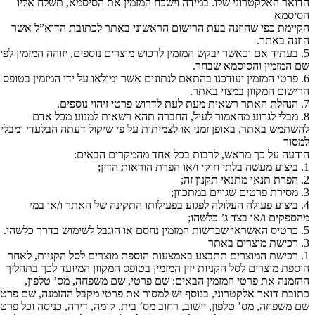
הדואר האלקטרוני שלו. במידה וישכח המזמין את הסיסמא, תשלח אליו
הסיסמא
הקיימת כפי שהוזנה בעת הרישום הראשוני באתר לכתובת הדוא”ל אשר
הוזנה באתר.
5. בעתיד אם וכאשר יבקש המזמין לרכוש מוצרים נוספים, יזוהה המזמין לפי
שם המזמין והסיסמא שבחר.
6. פרטי המזמין יעודכנו בהתאם לנתונים אשר ימולאו על ידי המזמין בטופס
הרישום המקוון במצוי באתר.
7. הנהלת האתר רשאית מעת לעת לדרוש פרטי זיהוי נוספים.
8. מבלי לגרוע מהאמור לעיל, החברה תהא רשאית למנוע מכל אדם
להשתמש באתר, באופן זמני או לצמיתות על פי שיקול דעתה הבלעדי ומבלי
למסור
הודעה על כך מראש, לרבות בכל אחד מהמקרים הבאים:
1. ביצוע מעשה בלתי חוקי ו/או הפרת הוראות הדין;
2. הפרת תנאי מתנאי תקנון זה;
3. מסירת פרטים שגויים במתכוון;
4. ביצוע פעולה העלולה לפגוע בפעילותו התקינה של האתר ו/או במי
מהספקים ו/או בצד ג’ כלשהו;
5. כרטיס האשראי שברשות המזמין נחסם או הוגבל לשימוש בדרך כלשהי.
3. רכישת מוצרים באתר
1. רכישת המוצרים תתבצע באמצעות הוספת מוצרים לסל הקניות, לאחר
הוספת מוצרים לסל הקניות יזין המזמין בטופס המקוון המיועד לכך בתהליך
ההזמנה את פרטי המזמין הבאים: שם פרטי, שם משפחה, מס’ טלפון,
כתובת דואר אלקטרוני, בנוסף יש למסור את פרטי מקבל ההזמנה, שם פרטי,
שם משפחה, מס’ טלפון, יישוב, רחוב מס’ בית, קומה, דירה, כניסה וכל פרט