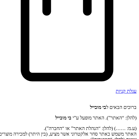
עגלת קניות
ברוכים הבאים ל
בי מובייל
(להלן: “האתר”). האתר מופעל ע”י
בי מובייל
(ע.מ: ……) (להלן: “הנהלת האתר” או “החברה”).
האתר משמש כאתר סחר אלקטרוני אשר מציע, (בין היתר) למכירה מוצרים