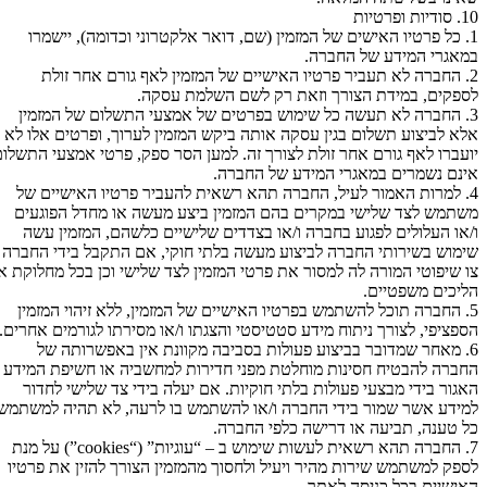
10. סודיות ופרטיות
1. כל פרטיו האישים של המזמין (שם, דואר אלקטרוני וכדומה), יישמרו
במאגרי המידע של החברה.
2. החברה לא תעביר פרטיו האישיים של המזמין לאף גורם אחר זולת
לספקים, במידת הצורך וזאת רק לשם השלמת עסקה.
3. החברה לא תעשה כל שימוש בפרטים של אמצעי התשלום של המזמין
אלא לביצוע תשלום בגין עסקה אותה ביקש המזמין לערוך, ופרטים אלו לא
יועברו לאף גורם אחר זולת לצורך זה. למען הסר ספק, פרטי אמצעי התשלום
אינם נשמרים במאגרי המידע של החברה.
4. למרות האמור לעיל, החברה תהא רשאית להעביר פרטיו האישיים של
משתמש לצד שלישי במקרים בהם המזמין ביצע מעשה או מחדל הפוגעים
ו/או העלולים לפגוע בחברה ו/או בצדדים שלישיים כלשהם, המזמין עשה
שימוש בשירותי החברה לביצוע מעשה בלתי חוקי, אם התקבל בידי החברה
צו שיפוטי המורה לה למסור את פרטי המזמין לצד שלישי וכן בכל מחלוקת או
הליכים משפטיים.
5. החברה תוכל להשתמש בפרטיו האישיים של המזמין, ללא זיהוי המזמין
הספציפי, לצורך ניתוח מידע סטטיסטי והצגתו ו/או מסירתו לגורמים אחרים.
6. מאחר שמדובר בביצוע פעולות בסביבה מקוונת אין באפשרותה של
החברה להבטיח חסינות מוחלטת מפני חדירות למחשביה או חשיפת המידע
האגור בידי מבצעי פעולות בלתי חוקיות. אם יעלה בידי צד שלישי לחדור
למידע אשר שמור בידי החברה ו/או להשתמש בו לרעה, לא תהיה למשתמש
כל טענה, תביעה או דרישה כלפי החברה.
7. החברה תהא רשאית לעשות שימוש ב – “עוגיות” (“cookies”) על מנת
לספק למשתמש שירות מהיר ויעיל ולחסוך מהמזמין הצורך להזין את פרטיו
האישיים בכל כניסה לאתר.