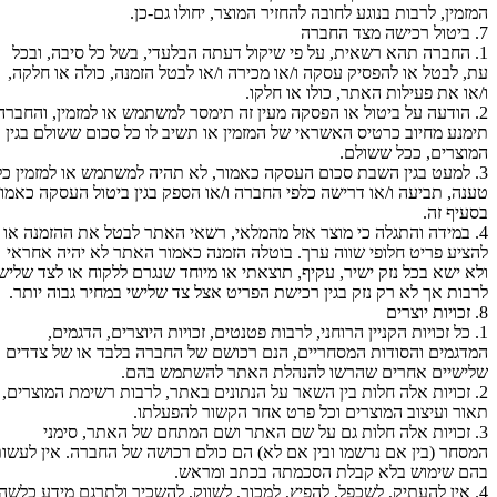
המזמין, לרבות בנוגע לחובה להחזיר המוצר, יחולו גם-כן.
7. ביטול רכישה מצד החברה
1. החברה תהא רשאית, על פי שיקול דעתה הבלעדי, בשל כל סיבה, ובכל
עת, לבטל או להפסיק עסקה ו/או מכירה ו/או לבטל הזמנה, כולה או חלקה,
ו/או את פעילות האתר, כולו או חלקו.
2. הודעה על ביטול או הפסקה מעין זה תימסר למשתמש או למזמין, והחברה
תימנע מחיוב כרטיס האשראי של המזמין או תשיב לו כל סכום ששולם בגין
המוצרים, ככל ששולם.
3. למעט בגין השבת סכום העסקה כאמור, לא תהיה למשתמש או למזמין כל
טענה, תביעה ו/או דרישה כלפי החברה ו/או הספק בגין ביטול העסקה כאמור
בסעיף זה.
4. במידה והתגלה כי מוצר אזל מהמלאי, רשאי האתר לבטל את ההזמנה או
להציע פריט חלופי שווה ערך. בוטלה הזמנה כאמור האתר לא יהיה אחראי
ולא ישא בכל נזק ישיר, עקיף, תוצאתי או מיוחד שנגרם ללקוח או לצד שלישי
לרבות אך לא רק נזק בגין רכישת הפריט אצל צד שלישי במחיר גבוה יותר.
8. זכויות יוצרים
1. כל זכויות הקניין הרוחני, לרבות פטנטים, זכויות היוצרים, הדגמים,
המדגמים והסודות המסחריים, הנם רכושם של החברה בלבד או של צדדים
שלישיים אחרים שהרשו להנהלת האתר להשתמש בהם.
2. זכויות אלה חלות בין השאר על הנתונים באתר, לרבות רשימת המוצרים,
תאור ועיצוב המוצרים וכל פרט אחר הקשור להפעלתו.
3. זכויות אלה חלות גם על שם האתר ושם המתחם של האתר, סימני
המסחר (בין אם נרשמו ובין אם לא) הם כולם רכושה של החברה. אין לעשות
בהם שימוש בלא קבלת הסכמתה בכתב ומראש.
4. אין להעתיק, לשכפל, להפיץ, למכור, לשווק, להשכיר ולתרגם מידע כלשהו