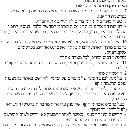
באחריות כלשהי הנובעת
מאי הדיוקים ו/או או השגיאות.
7. כותרות הפרקים מובאות לשם נוחות והתמצאות המזמין ולא ישמשו
בפרשנות התקנון.
8. טעות סופר בתיאור מוצר/ים לא תחייב את החברה.
9. תמונות המוצרים באתר מוצגות לצורכי המחשה בלבד. בנוסף, ייתכנו
הבדלים במראה, בגוון, בגודל, וכיו”ב בין המוצר, כפי שהוא מוצג באתר, לבין
המוצר במציאות.
10. אין להעתיק ולהשתמש, או לאפשר לאחרים להשתמש, בכל דרך אחרת
בתכנים מתוך האתר, לרבות באתרי אינטרנט אחרים, בפרסומים
אלקטרוניים,
בפרסומי דפוס וכיו”ב, לכל מטרה אחרת.
11. המועד שנרשם, לכל עניין ועניין, במחשבי החברה הוא המועד הקובע
לכל דבר.
2. הרשמה לאתר
1. על מנת לבצע הזמנה של מוצרים על המזמין להירשם באתר באמצעות
טופס הרשמה מקוון.
2. כל אדם, לרבות חברה, רשאי להשתמש באתר, לרבות לבצע רכישות
באמצעות האתר, בין היתר, בכפוף להיותו כשיר לבצע פעולות משפטיות
מחייבות,
, בעל כרטיס אשראי תקף ,שהונפק ע”י אחת מחברות כרטיסי האשראי
(לעיל ולהלן: “המזמין”).
3. הרישום הינו חד פעמי, כאשר לאחריו המזמין לא יידרש לשוב ולהירשם
בכל פעם מחדש בעת ביצוע הרכישה.
4. בעת הרישום באתר על המזמין להזין שם משתמש וסיסמא וכן את כתובת