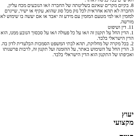
8. בקיום מקרים שאינם בשליטתה של החברה ו/או הנובעים מכח עליון,
החברה לא תהא אחראית לכל נזק מכל סוג שהוא, עקיף או ישיר, שייגרם
למזמין ו/או למי מטעם המזמין עם מידע זה יאבד או אם יעשה בו שימוש לא
מורשה.
11. דין ושיפוט
1. הדין החל על תקנון זה ו/או על כל פעולה ו/או על סכסוך הנובע ממנו, הוא
הדין הישראלי בלבד.
2. בכל מקרה של מחלוקת, תהא לבתי המשפט הסמכות הבלעדית לדון בה.
3. הדין החל על השימוש באתר, על ההזמנה ועל תקנון זה, לרבות פרשנותו
ואכיפתו של התקנון הוא הדין הישראלי בלבד.
יעוץ
מקצועי