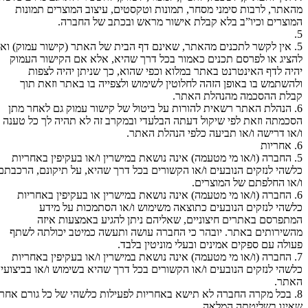
מהאתר, לרבות סימני מסחר, תמונות וטקסטים, עיצוב המוצרים תמונות
המוצרים וכיו”ב בלא קבלת אישור מראש ובכתב של החברה.
5.
5. אין לקשר לתכנים מהאתר, שאינם דף הבית של האתר (קישור עמוק) ואין
להציג או לפרסם תכנים כאמור בכל דרך שהיא, אלא אם הקישור העמוק
יהיה לדף האינטרנט באתר במלוא וכפי שהוא, כך שניתן יהיה לצפות
ולהשתמש בו באופן הזהה לחלוטין לשימוש ולצפייה בו באתר וזאת תוך
קבלת ההסכמה מהנהלת האתר.
6. הנהלת האתר רשאית להורות על ביטול של קישור עמוק גם לאחר מתן
הסכמתה וזאת לפי שיקול דעתה הבלעדי ובמקרב זה לא תהיה לך כל טענה
ו/או דרישה ו/או תביעה כלפי הנהלת האתר.
6. אחריות
5. החברה (ו/או מי מטעמה) אינה נושאת במישרין ו/או בעקיפין באחריות
כלשהי לנזקים הנובעים ו/או הקשורים בכל דרך שהיא, על תיקונם, הרכבתם
ו/או החלפתם של המוצרים.
6. החברה (ו/או מי מטעמה) אינה נושאת במישרין או בעקיפין באחריות
כלשהי לנזקים הנובעים כתוצאה משימוש ו/או הסתמכות על מידע
המתפרסם באתרים חיצוניים, שאליהם ניתן להגיע באמצעות איזה
מהשירותים באתר. יובהר כי החברה עושה ותעשה כמיטב יכולתה לשתף
פעולה עם ספקים אמינים ובעלי מוניטין בלבד.
7. החברה (ו/או מי מטעמה) אינה נושאת במישרין ו/או בעקיפין באחריות
כלשהי לנזקים הנובעים ו/או הקשורים בכל דרך שהיא בשימוש ו/או בביצועי
האתר.
8. בכל מקרה החברה לא תישא באחריות לפעילות כלשהי של כל גורם אחר
שאינו בשליטתה המלאה.