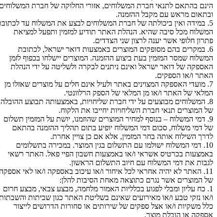
הינם בהתאם לתנאי חברת המשלוחים, אזורי החלוקה של חברת המשלוחים
ובתאום מראש עם מקבל ההזמנה.
5. במידה ואין ביכולתה של חברת המשלוחים לבצע את המשלוח עד לכתובת
המשלוח מכל סיבה שהיא. הנהלת האתר תודיע למזמין ותפעל למציאת
פתרון חלופי אשר יענה לרצון שני הצדדים.
6. במקרים בהם מסופקים המוצרים באמצעות דואר ישראל, לכתובת
המשלוח שמסר המזמין בעת ביצוע ההזמנה. המוצרים יישלחו בכפוף לזמן
האספקה של דואר ישראל ואינם ניתנים לבקרה ולשליטה על ידי הנהלת
האתר ו/או הספקים.
7. מועדי האספקה המצוינים באתר ולעיל אינם חלים על מוצרים שאזלו מן
המלאי של האתר ו/או מן המלאי של הספק הרלוונטי.
8. המשלוחים מבוצעים על ידי חברת שליחויות, באמצעותה תבוצע ההובלה
של המוצרים תנאי חברת השליחויות יחייבו את הלקוח.
9. דמי המשלוח – בנוסף למחיר המוצרים שהוזמנו, יושת על המזמין תשלום
של דמי משלוח, סכום דמי המשלוח יופיע בתום תהליך ההזמנה בהתאם
לדרך השילוח אותה בחר המזמין, אלא אם כן צויין אחרת.
10. דמי המשלוח ישולמו עם התשלום בגין המוצר. במכירה בתשלומים
באמצעות בכרטיס אשראי ו/או באמצעות חשבון הפיי פאל. האתר רשאי
לגבות את דמי המשלוח עם חיוב התשלום הראשון.
11. האתר לא יהיה אחראי לכל איחור ו/או עיכוב באספקה ו/או לאי אספקה
של המוצרים אשר נגרם כתוצאה מאחת הסיבות להלן:
1. כח עליון ומבלי לפגוע בכלליות האמור מלחמה, מבצע צבאי, מבצע חרום
ו/או נזקי טבע ו/או מאירועים שאינם בשליטת האתר כגון שביתות והשבתות
כלל משקיות ו/או אצל ספקים של שירותים או סחורות הדרושים לייצור
אספקה או הובלת מוצר.