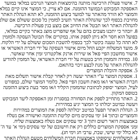
7. אישור פעולת הרכישה מותנה בהימצאות המוצר הנרכש במלאי במועד
האספקה המבוקש ו/במועד ההזמנה. אם לא צויין, כי המוצר אינו קיים במלאי
והמוצר לא הורד מהאתר עד למועד ביצוע ההזמנה, לא תהא הנהלת האתר
מחויבת בכפוף לכך שהנהלת האתר תשיב למזמין כל סכום ששולם אם שולם
להנהלת האתר ו/או תבטל את החיוב אם בוצע בגין פעולת הרכישה.
8. יובהר כי יתכנו מצבים בהם על אף שהפריט מוצג באתר כקיים במלאי,
בפועל הוא חסר ולא ניתן לספק אותו, במקרים אלו תבוטל העסקה ולמזמין
לא תהה כל טענה בקשר לכך בכפוף להשבת הסכום ששולם על ידי הלקוח.
9. מועד המשלוח יקבע החל מיום אישור העסקה על ידי חברת האשראי או
אישור מחשבון הפיי פאל או שירות ארנק אלקטרוני זמין אחר שאושר.
10. במידה והמזמין חויב בטעות על ידי חברת האשראי, על המזמין להודיע
להנהלת האתר על מנת לבצע זיכוי בהתאם.
5. אספקה והובלת המוצרים
1. אספקת המוצר ע”י האתר יעשה רק לאחר קבלת אישור תשלום מאת
חברת האשראי ו/או מאת חשבון הפיי פאל, כלומר המוצר שולם, כמפורט
לעיל, המוצר יסופק לכתובת שהמזמין הקליד ו/או מסר בעת ביצוע ההזמנה
בטופס המקוון.
2. האתר מתחייב לספק את הסחורה במסגרת זמן האספקה ליעד המבוקש
ויעשה כמיטב יכולתו כי המוצר יגיע במהירות.
3. הנהלת האתר תפעל כמיטב יכולתה לספק את המוצרים במהירות
והמוצרים ובתוך 14 ימי עסקים מיום קליטת ההזמנה ואישורה אם נשלח
באמצעות דואר רשום ותוך 3 ימי עסקים אם נשלח באמצעות שליח.
זמני אספקת המוצרים כוללים רק את חישובם של ימי עסקים (ימי א’ עד ה’,
לא כולל ימי שישי, שבת, ערבי חג וימי חג).
4. המשלוחים שיסופקו באמצעות חברת המשלוחים מטעם הנהלת האתר