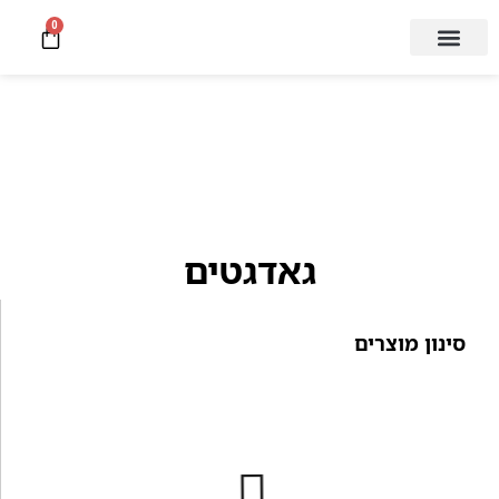
0
קצת עלינו
מעבדת תיקון
גאדגטים
סינון מוצרים