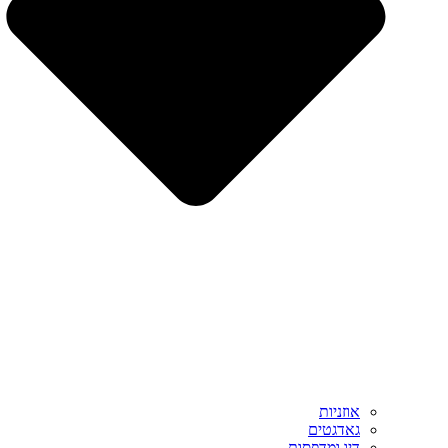
אוזניות
גאדגטים
דיו ומדפסות