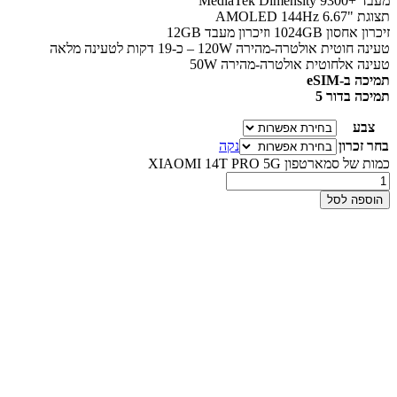
מעבד +MediaTek Dimensity 9300
תצוגת "AMOLED 144Hz 6.67
זיכרון אחסון 1024GB וזיכרון מעבד 12GB
טעינה חוטית אולטרה-מהירה 120W – כ-19 דקות לטעינה מלאה
טעינה אלחוטית אולטרה-מהירה 50W
תמיכה ב-eSIM
תמיכה בדור 5
צבע
בחר זכרון
נקה
כמות של סמארטפון XIAOMI 14T PRO 5G
הוספה לסל