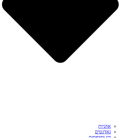
אוזניות
גאדגטים
דיו ומדפסות