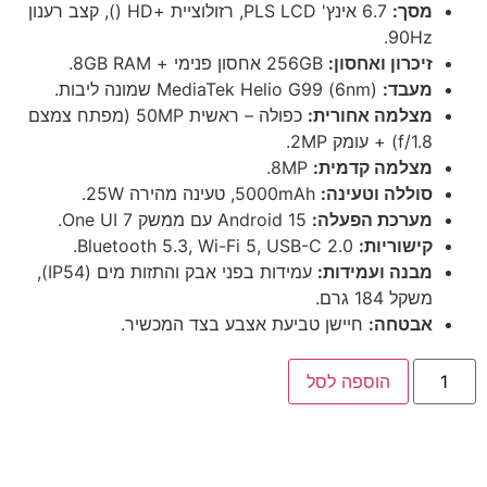
מסך:
6.7 אינץ' PLS LCD, רזולוציית +HD (
), קצב רענון
90Hz.
זיכרון ואחסון:
256GB אחסון פנימי + 8GB RAM.
מעבד:
MediaTek Helio G99 (6nm) שמונה ליבות.
מצלמה אחורית:
כפולה – ראשית 50MP (מפתח צמצם
f/1.8) + עומק 2MP.
מצלמה קדמית:
8MP.
סוללה וטעינה:
5000mAh, טעינה מהירה 25W.
מערכת הפעלה:
Android 15 עם ממשק One UI 7.
קישוריות:
Bluetooth 5.3, Wi-Fi 5, USB-C 2.0.
מבנה ועמידות:
עמידות בפני אבק והתזות מים (IP54),
משקל 184 גרם.
אבטחה:
חיישן טביעת אצבע בצד המכשיר.
הוספה לסל