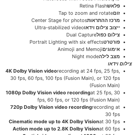
פלאש
Retina Flash
זום
Tap to zoom and rotate
מרכז ההתראות
Center Stage for photos
ייצוב צילום וידאו
Ultra-stabilized video
צילום כפול
Dual Capture
פורטרט
Portrait Lighting with six effects
אימוגים
Animoji and Memoji
מצב לילה
Night mode
צילום וידאו
4K Dolby Vision video
recording at 24 fps, 25 fps,
30 fps, 60 fps, 100 fps (Fusion Main), or 120 fps
(Fusion Main)
1080p Dolby Vision video recording
at 25 fps, 30
fps, 60 fps, or 120 fps (Fusion Main)
720p Dolby Vision video recording
recording at
30 fps
Cinematic mode up to 4K Dolby Vision
at 30 fps
Action mode up to 2.8K Dolby Vision
at 60 fps