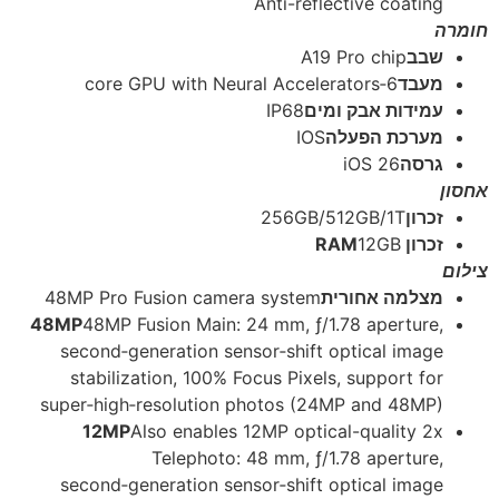
Anti-reflective coating
חומרה
שבב
A19 Pro chip
מעבד
6‑core GPU with Neural Accelerators
עמידות אבק ומים
IP68
מערכת הפעלה
IOS
גרסה
iOS 26
אחסון
זכרון
256GB/512GB/1T
זכרון RAM
12GB
צילום
מצלמה אחורית
48MP Pro Fusion camera system
48MP
48MP Fusion Main: 24 mm, ƒ/1.78 aperture,
second‑generation sensor‑shift optical image
stabilization, 100% Focus Pixels, support for
super‑high‑resolution photos (24MP and 48MP)
12MP
Also enables 12MP optical-quality 2x
Telephoto: 48 mm, ƒ/1.78 aperture,
second‑generation sensor‑shift optical image