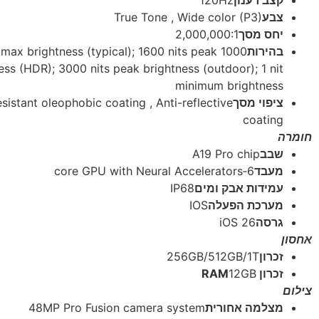
True Tone , Wide color (P3)
צבע
2,000,000:1
יחס מסך
 nits max brightness (typical); 1600 nits peak
בהירות
ess (HDR); 3000 nits peak brightness (outdoor); 1 nit
minimum brightness
esistant oleophobic coating , Anti-reflective
ציפוי מסך
coating
חומרה
A19 Pro chip
שבב
6‑core GPU with Neural Accelerators
מעבד
IP68
עמידות אבק ומים
IOS
מערכת הפעלה
iOS 26
גרסה
אחסון
256GB/512GB/1T
זכרון
12GB
זכרון RAM
צילום
48MP Pro Fusion camera system
מצלמה אחורית