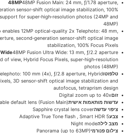
48MP
48MP Fusion Main: 24 mm, ƒ/1.78 aperture,
ation sensor‑shift optical image stabilization, 100%
 support for super‑high‑resolution photos (24MP and
48MP)
o enables 12MP optical-quality 2x Telephoto: 48 mm,
perture, second‑generation sensor‑shift optical image
stabilization, 100% Focus Pixels
a Wide
48MP Fusion Ultra Wide: 13 mm, ƒ/2.2 aperture
ld of view, Hybrid Focus Pixels, super‑high‑resolution
photos (48MP)
lephoto: 100 mm (4x), ƒ/2.8 aperture, Hybrid
טלפוטו
ixels, 3D sensor‑shift optical image stabilization and
autofocus, tetraprism design
Digital zoom up to 40x
זום
ble default lens (Fusion Main)
עדשות מותאמות אישית
Sapphire crystal lens cover
ציפוי עדשה
Adaptive True Tone flash , Smart HDR 5
צבע
Night mode
מצב לילה
Panorama (up to 63MP)
צילום פנורמי