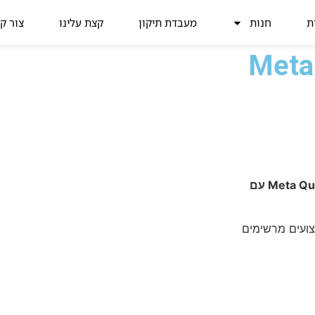
ת
חנות
מעבדת תיקון
קצת עלינו
צור ק
Meta
גש לכל המשחקים והאפליקציות שכבר בבעלותך ובספריית Meta Quest עם
עם ביצועים מרשימים