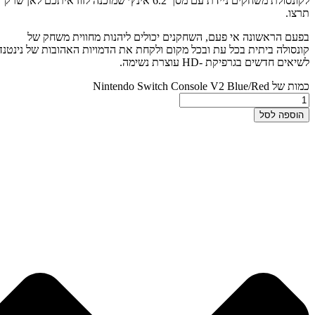
לקונסולת משחקים ניידת עם מסך 6.2 אינץ׳ שמוכנה לזוז איתכם לאן שרק
תרצו.
בפעם הראשונה אי פעם, השחקנים יכולים ליהנות מחווית משחק של
קונסולה ביתית בכל עת ובכל מקום ולקחת את הדמויות האהובות של נינטנדו
לשיאים חדשים בגרפיקת -HD עוצרת נשימה.
כמות של Nintendo Switch Console V2 Blue/Red
הוספה לסל