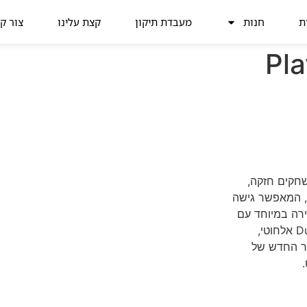
ת
חנות
מעבדת תיקון
קצת עלינו
צור ק
Pla
משחקים חזקה,
בעיצוב קומפקטי וחדש. המערכת כוללת כונן SSD בנפח 1TB, המאפשר גישה
ירה במיוחד עם
הכונן המובנה, ממשק משחק עמוק ומדויק עם בקר DualSense אלחוטי,
ור החדש של