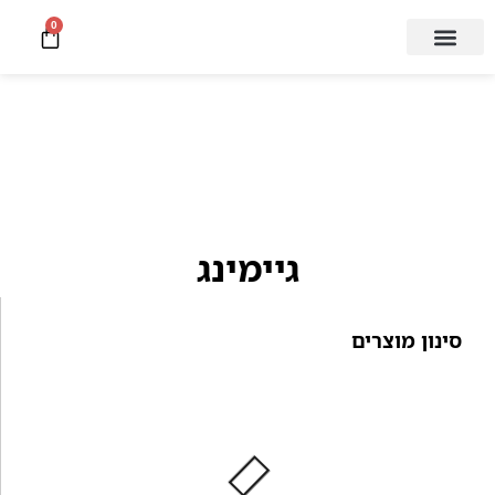
0
קצת עלינו
מעבדת תיקון
גיימינג
סינון מוצרים